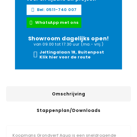
Bel: 0511-740 007
WhatsApp met ons
Showroom dagelijks open!
van 09.00 tot 17.30 uur (ma.- vrij.)
Jeltingalaan 18, Buitenpost
Klik hier voor de route
Omschrijving
Stappenplan/downloads
Koopmans Grondverf Aqua is een sneldrogende