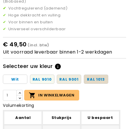
(Biobased)
✔
Vochtregulerend (ademend)
✔
Hoge dekkracht en vulling
✔
Voor binnen en buiten
✔
Universeel overschilderbaar
€ 49,50
(incl. btw)
Uit voorraad leverbaar binnen 1-2 werkdagen
Selecteer uw kleur
info
Wit
RAL 9010
RAL 9001
RAL 1013

IN WINKELWAGEN
Volumekorting
Aantal
Stukprijs
U bespaart