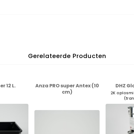
Gerelateerde Producten
 12 L.
Anza PRO super Antex (10
DHZ Gl
cm)
2K oplosmi
(tra