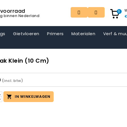
t voorraad
W
0
ng binnen Nederland
€
ngs
Gietvloeren
Primers
Materialen
Verf & muu
ak Klein (10 Cm)
0
(incl. btw)

IN WINKELWAGEN