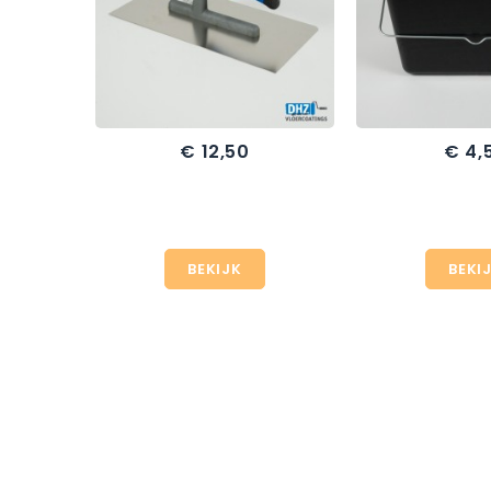
€ 12,50
€ 4,
Prijs
Prijs
BEKIJK
BEKI