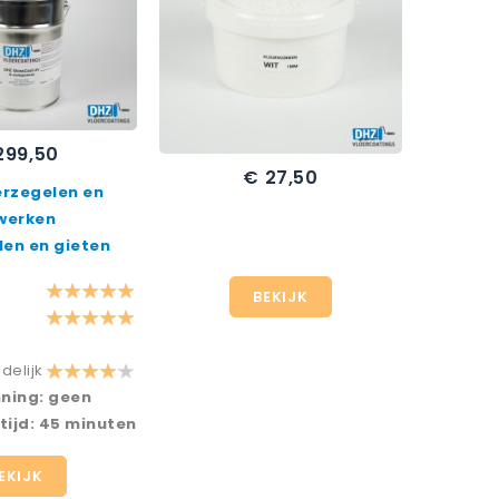
299,50
js
€ 27,50
Prijs
erzegelen en
werken
llen en gieten
BEKIJK
delijk
ning: geen
tijd: 45 minuten
EKIJK