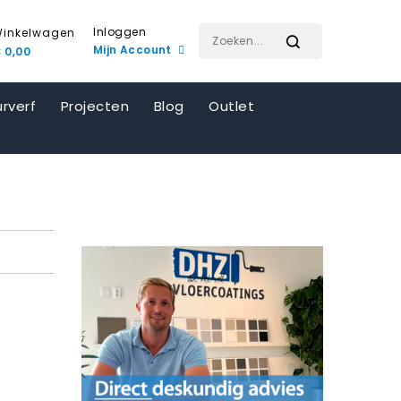
Inloggen
inkelwagen
Mijn Account
 0,00
rverf
Projecten
Blog
Outlet