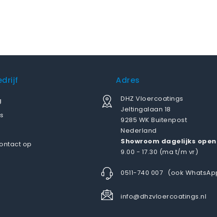
drijf
Adres
DHZ Vloercoatings
g
Jeltingalaan 18
s
9285 WK Buitenpost
Nederland
Showroom dagelijks open
ontact op
9.00 - 17.30 (ma t/m vr)
0511-740 007
(ook WhatsAp
info@dhzvloercoatings.nl