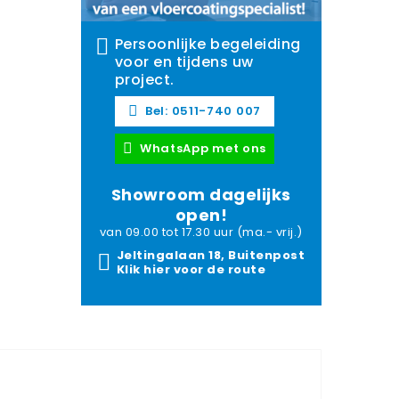
Persoonlijke begeleiding
voor en tijdens uw
project.
Bel: 0511-740 007
WhatsApp met ons
Showroom dagelijks
open!
van 09.00 tot 17.30 uur (ma.- vrij.)
Jeltingalaan 18, Buitenpost
Klik hier voor de route