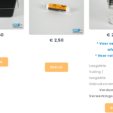
50
€ 
Pri
€ 2,50
Prijs
* Voor v
af
* Voor ro
JK
Laagdikte
BEKIJK
Vulling /
laagdikte
Gebruiksvrien
Verdun
Verwerkings
B