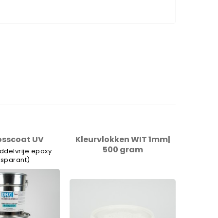
osscoat UV
Kleurvlokken WIT 1mm|
Nylon 
500 gram
ddelvrije epoxy
nsparant)