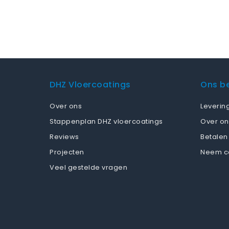
DHZ Vloercoatings
Ons be
Over ons
Leverin
Stappenplan DHZ vloercoatings
Over on
Reviews
Betalen
Projecten
Neem c
Veel gestelde vragen