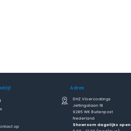
drijf
Adres
DHZ Vloercoatings
g
Jeltingalaan 18
s
9285 WK Buitenpost
Nederland
Showroom dagelijks open
ontact op