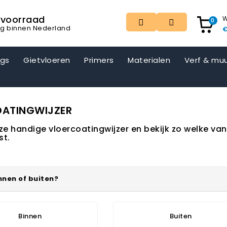
t voorraad
W
0
ng binnen Nederland
€
ngs
Gietvloeren
Primers
Materialen
Verf & muu
ATINGWIJZER
e handige vloercoatingwijzer en bekijk zo welke van 
st.
innen of buiten?
Binnen
Buiten