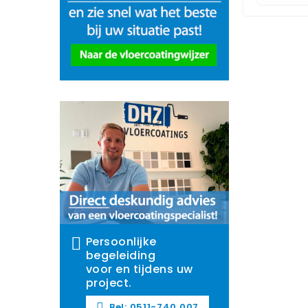
Persoonlijke
begeleiding
voor en tijdens uw
project.
Bel: 0511-740 007