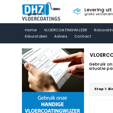
Levering ui
gratis verzendi
Home
VLOERCOATINGWIJZER
Rolcoati
Kleurstalen
Advies
Contact
VLOERCO
Gebruik onz
situatie pa
Stap 1: B