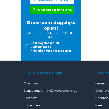
WhatsApp met ons
Showroom dagelijks
open!
van 09.00 tot 17.30 uur (ma.-
vrij.)
Jeltingalaan 18,
Buitenpost
Klik hier voor de route
DHZ Vloercoatings
Ons be
Over ons
Leverin
Stappenplan DHZ vloercoatings
Over on
Reviews
Betalen
Projecten
Neem c