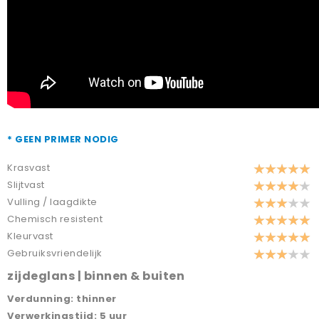
* GEEN PRIMER NODIG
Krasvast
Slijtvast
Vulling / laagdikte
Chemisch resistent
Kleurvast
Gebruiksvriendelijk
zijdeglans | binnen & buiten
Verdunning: thinner
Verwerkingstijd: 5 uur