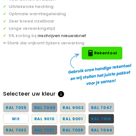
✔
Uitstekende hechting
✔
Optimale warmtegeleiding
✔
Zeer breed inzetbaar
✔
Lange verwerkingstijd
✔
5% korting bij
inschrijven nieuwsbrief
➖
Stank die vrijkomt tijdens verwerking
Rekentool
Selecteer uw kleur
info
RAL 7035
RAL 7040
RAL 9002
RAL 7047
Wit
RAL 9010
RAL 9001
RAL 7016
RAL 7032
RAL 7037
RAL 7038
RAL 7044