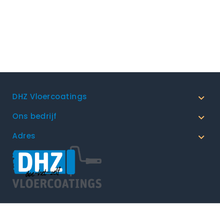
DHZ Vloercoatings

Ons bedrijf

Adres

Algemene Voorwaarden