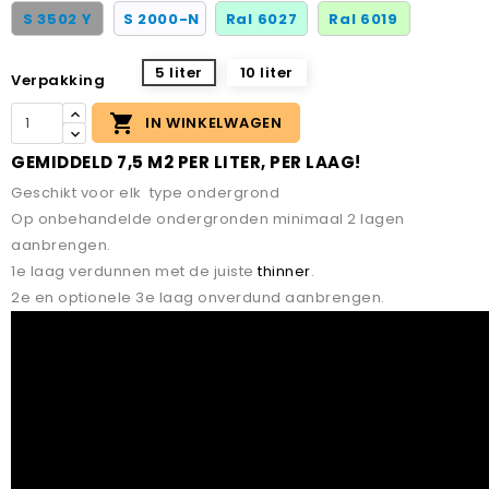
S 3502 Y
S 2000-N
Ral 6027
Ral 6019
5 liter
10 liter
Verpakking

IN WINKELWAGEN
GEMIDDELD 7,5 M2 PER LITER, PER LAAG!
Geschikt voor elk type ondergrond
Op onbehandelde ondergronden minimaal 2 lagen
aanbrengen.
1e laag verdunnen met de juiste
thinner
.
2e en optionele 3e laag onverdund aanbrengen.