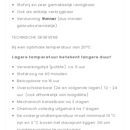
Stofvrij en zeer gemakkelijk reinigbaar
Ook als antislip verkrijgbaar
Verdunning:
thinner
(dus minder
gebruiksvriendelijk)
TECHNISCHE GEGEVENS
Bij een optimale temperatuur van 20°C :
Lagere temperatuur betekent langere duur!
Verwerkingstijd (potlife): ca. 5 uur
Stofdroog na 40 minuten.
Beloopbaar na 16 uur
Overschilderbaar (2e en volgende lagen): 12 - 24
uur. (ook afhankelijk van laagdikte)
Mechanisch belastbaar na 3 dagen
Chemisch volledig uitgehard na 7 dagen
De ondergrondtemperatuur moet minimaal 10 ˚C
zijn en 3 ˚C boven het dauwpunt liggen. Dit om
condensvorming te voorkomen.