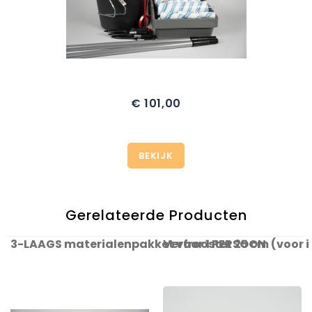
€ 101,00
Prijs
BEKIJK
Gerelateerde Producten
3-LAAGS materialenpakket voor 1 PERSOON
Verfrooster 25 cm (voor i