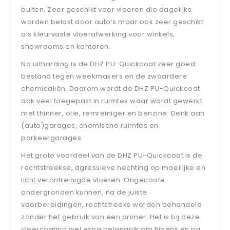
buiten. Zeer geschikt voor vloeren die dagelijks
worden belast door auto’s maar ook zeer geschikt
als kleurvaste vloerafwerking voor winkels,
showrooms en kantoren.
Na uitharding is de DHZ PU-Quickcoat zeer goed
bestand tegen weekmakers en de zwaardere
chemicaliën. Daarom wordt de DHZ PU-Quickcoat
ook veel toegepast in ruimtes waar wordt gewerkt
met thinner, olie, remreiniger en benzine. Denk aan
(auto)garages, chemische ruimtes en
parkeergarages.
Het grote voordeel van de DHZ PU-Quickcoat is de
rechtstreekse, agressieve hechting op moeilijke en
licht verontreinigde vloeren. Ongecoate
ondergronden kunnen, na de juiste
voorbereidingen, rechtstreeks worden behandeld
zonder het gebruik van een primer. Het is bij deze
vloercoating wel extra belangrijk om tijdens en na