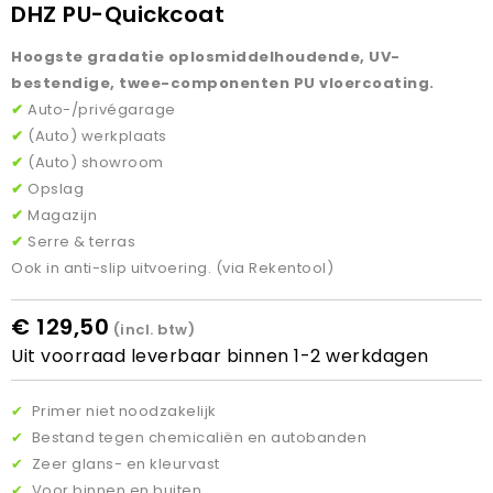
DHZ PU-Quickcoat
Hoogste gradatie oplosmiddelhoudende, UV-
bestendige, twee-componenten PU vloercoating.
✔
Auto-/privégarage
✔
(Auto) werkplaats
✔
(Auto) showroom
✔
Opslag
✔
Magazijn
✔
Serre & terras
Ook in anti-slip uitvoering. (via Rekentool)
€ 129,50
(incl. btw)
Uit voorraad leverbaar binnen 1-2 werkdagen
✔
Primer niet noodzakelijk
✔
Bestand tegen chemicaliën en autobanden
✔
Zeer glans- en kleurvast
✔
Voor binnen en buiten