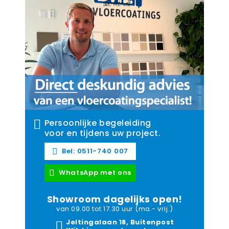
Persoonlijke begeleiding
voor en tijdens uw project.
Bel: 0511-740 007
WhatsApp met ons
Showroom dagelijks open!
van 09.00 tot 17.30 uur (ma.- vrij.)
Jeltingalaan 18, Buitenpost