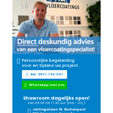
Persoonlijke begeleiding
voor en tijdens uw project.
Bel: 0511-740 007
WhatsApp met ons
Showroom dagelijks open!
van 09.00 tot 17.30 uur (ma.- vrij.)
Jeltingalaan 18, Buitenpost