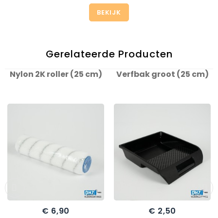
BEKIJK
Gerelateerde Producten
Nylon 2K roller (25 cm)
Verfbak groot (25 cm)
€ 6,90
€ 2,50
Prijs
Prijs