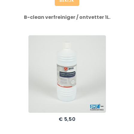
BEKIJK
B-clean verfreiniger / ontvetter 1L.
€ 5,50
Prijs