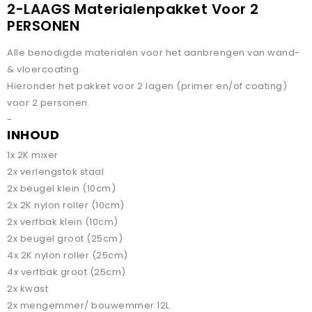
2-LAAGS Materialenpakket Voor 2
PERSONEN
Alle benodigde materialen voor het aanbrengen van wand-
& vloercoating.
Hieronder het pakket voor 2 lagen (primer en/of coating)
voor 2 personen.
-
INHOUD
1x 2K mixer
2x verlengstok staal
2x beugel klein (10cm)
2x 2K nylon roller (10cm)
2x verfbak klein (10cm)
2x beugel groot (25cm)
4x 2K nylon roller (25cm)
4x verfbak groot (25cm)
2x kwast
2x mengemmer/ bouwemmer 12L