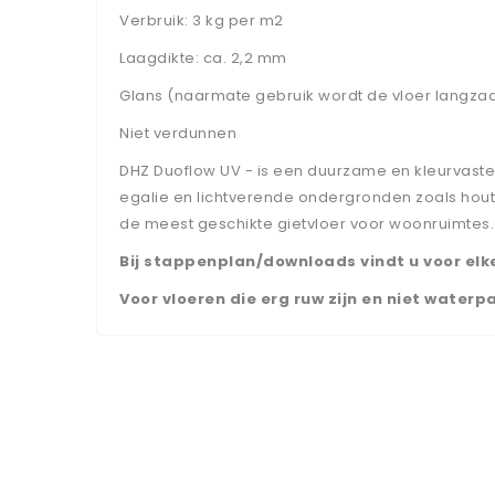
Verbruik: 3 kg per m2
Laagdikte: ca. 2,2 mm
Glans (naarmate gebruik wordt de vloer langza
Niet verdunnen
DHZ Duoflow UV - is een duurzame en kleurvast
egalie en lichtverende ondergronden zoals hout en
de meest geschikte gietvloer voor woonruimtes.
Bij stappenplan/downloads vindt u voor elk
Voor vloeren die erg ruw zijn en niet water