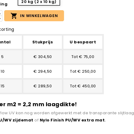
20 kg (2 x 10 kg)
ing

IN WINKELWAGEN
orting
ntal
Stukprijs
U bespaart
5
€ 304,50
Tot € 75,00
10
€ 294,50
Tot € 250,00
15
€ 289,50
Tot € 450,00
per m2 = 2,2 mm laagdikte!
low UV kan nog worden afgewerkt met de transparante slijtlaa
PU/WV zijdemat
of
Nylo Finish PU/WV extra mat
.