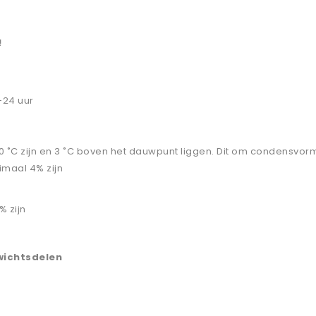
!
-24 uur
˚C zijn en 3 ˚C boven het dauwpunt liggen. Dit om condensvor
maal 4% zijn
 zijn
wichtsdelen