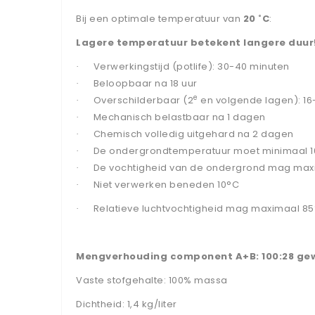
Bij een optimale temperatuur van
20
˚C
:
Lagere temperatuur betekent langere duur
Verwerkingstijd (potlife): 30-40 minuten
·
Beloopbaar na 18 uur
·
e
Overschilderbaar (2
en volgende lagen): 16
·
Mechanisch belastbaar na 1 dagen
·
Chemisch volledig uitgehard na 2 dagen
·
De ondergrondtemperatuur moet minimaal 10 
·
De vochtigheid van de ondergrond mag maxi
·
Niet verwerken beneden 10°C
·
Relatieve luchtvochtigheid mag maximaal 85%
·
Mengverhouding component A+B: 100:28 ge
Vaste stofgehalte: 100% massa
Dichtheid: 1,4 kg/liter