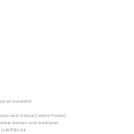
ut en kunststof
sis and Critical Control Points)
erker binnen voor bedrijven
n CUR/PBV 64