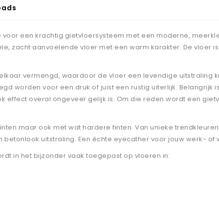
oads
voor een krachtig gietvloersysteem met een moderne, meerkleur
ele, zacht aanvoelende vloer met een warm karakter. De vloer is
lkaar vermengd, waardoor de vloer een levendige uitstraling kr
worden voor een druk of juist een rustig uiterlijk. Belangrijk 
 effect overal ongeveer gelijk is. Om die reden wordt een giet
e tinten maar ook met wat hardere tinten. Van unieke trendkleur
n betonlook uitstraling. Een échte eyecather voor jouw werk- of
dt in het bijzonder vaak toegepast op vloeren in: