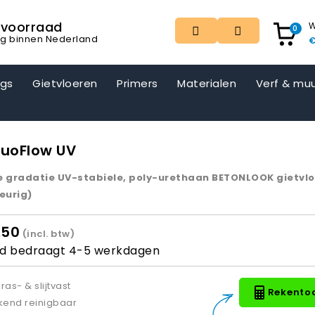
t voorraad
W
0
ng binnen Nederland
€
ngs
Gietvloeren
Primers
Materialen
Verf & muu
uoFlow UV
 gradatie UV-stabiele, poly-urethaan BETONLOOK gietvlo
eurig)
,50
(incl. btw)
ijd bedraagt 4-5 werkdagen
ras- & slijtvast
Rekento
ekend reinigbaar