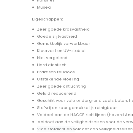
Kantines
Musea
Eigeschappen:
Zeer goede krasvastheid
Goede slijtvastheid
Gemakkelijk verwerkbaar
Kleurvast en UV-stabiel
Niet vergelend
Hard elastisch
Praktisch reukloos
Uitstekende vloeiing
Zeer goede ontluchting
Geluid reducerend
Geschikt voor vele ondergrond zoals beton, ho
Stofvrij en zeer gemakkelijk reinigbaar
Voldoet aan de HACCP richtlijnen (Hazard Analy
Voldoet aan de veiligheidseisen voor de verw
Vloeistofdicht en v
oldoet aan veiligheidseise