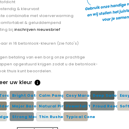
tofdicht
stendig & kleurvast
cte combinatie met vloerverwarming
comfortabel & geluiddempend
ting bij
inschrijven nieuwsbrief
baar in 16 betonlook-kleuren (zie foto's)
egen betaling van een borg onze prachtige
ppen opgestuurd krijgen zodat u de betonlook-
ook thuis kunt beoordelen.
eer uw kleur
info
Torch
Bright Oats
Calm Pampas
Cosy Maranti
Deep Sallow
Easy
lder
Major Baron
Natural Pine
Powerfull Turf
Proud Reed
Sof
Edge
Strong Meadow
Thin Rushes
Typical Cone