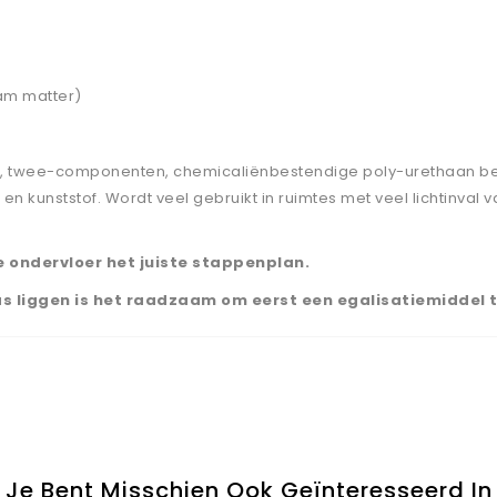
am matter)
e, twee-componenten, chemicaliënbestendige poly-urethaan beto
 kunststof. Wordt veel gebruikt in ruimtes met veel lichtinval van
e ondervloer het juiste stappenplan.
pas liggen is het raadzaam om eerst een egalisatiemiddel 
Je Bent Misschien Ook Geïnteresseerd In