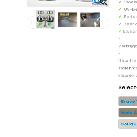

✔
Vloeis
✔
UV-be
✔
Perfe
✔
Zeer 
✔
5% kor
-
Verkrijg
-
U kunt t
stalenma
kleuren 
Select
Brave 
Main A
Solid 