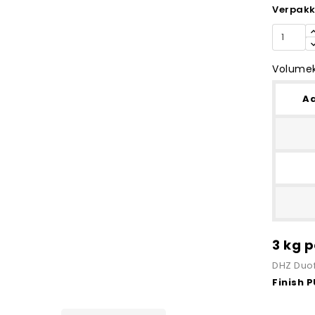
Verpakk
Volumek
Aa
3 kg 
DHZ Duof
Finish 