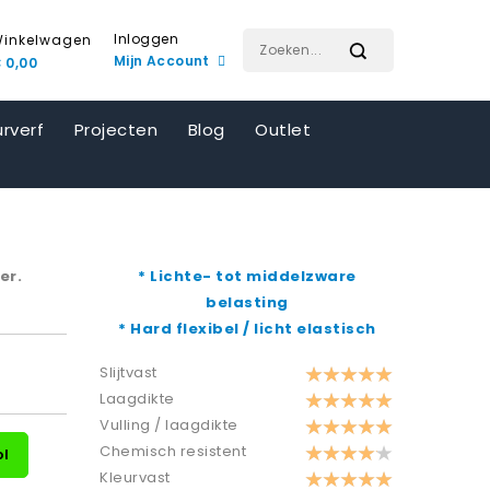
Inloggen
inkelwagen
Mijn Account
 0,00
rverf
Projecten
Blog
Outlet
er.
* Lichte- tot middelzware
belasting
* Hard flexibel / licht elastisch
Slijtvast
Laagdikte
Vulling / laagdikte
Chemisch resistent
ol
Kleurvast