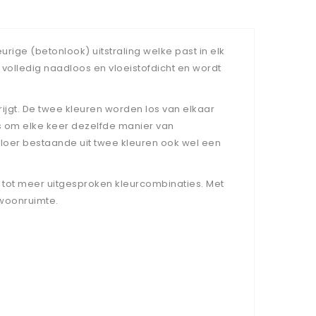
ige (betonlook) uitstraling welke past in elk
 volledig naadloos en vloeistofdicht en wordt
ijgt. De twee kleuren worden los van elkaar
is om elke keer dezelfde manier van
vloer bestaande uit twee kleuren ook wel een
en tot meer uitgesproken kleurcombinaties. Met
 woonruimte.