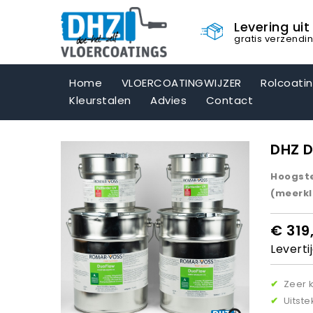
Levering ui
gratis verzendi
Home
VLOERCOATINGWIJZER
Rolcoati
Kleurstalen
Advies
Contact
DHZ D
Hoogste
(meerkl
€ 319
Levert
✔
Zeer k
✔
Uitst