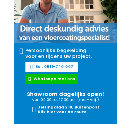
Persoonlijke begeleiding
voor en tijdens uw project.
Bel: 0511-740 007
WhatsApp met ons
Showroom dagelijks open!
van 09.00 tot 17.30 uur (ma.- vrij.)
Jeltingalaan 18, Buitenpost
Klik hier voor de route