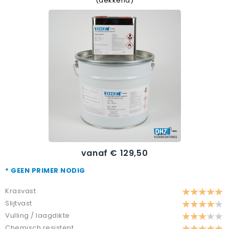
(dekkend)
vanaf € 129,50
* GEEN PRIMER NODIG
Krasvast
Slijtvast
Vulling / laagdikte
Chemisch resistent