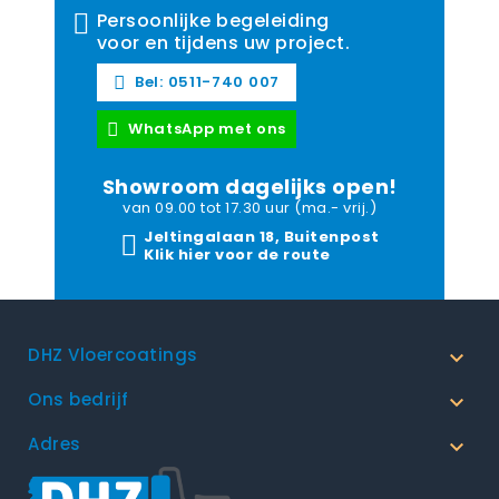
Persoonlijke begeleiding
voor en tijdens uw project.
Bel: 0511-740 007
WhatsApp met ons
Showroom dagelijks open!
van 09.00 tot 17.30 uur (ma.- vrij.)
Jeltingalaan 18, Buitenpost
Klik hier voor de route
DHZ Vloercoatings

Ons bedrijf

Adres
