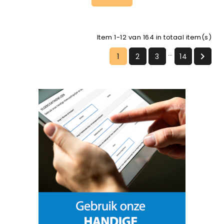
Item 1-12 van 164 in totaal item(s)
…

1
2
3
14