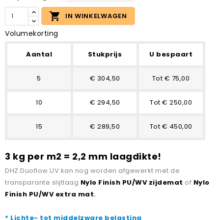

IN WINKELWAGEN
Volumekorting
Aantal
Stukprijs
U bespaart
5
€ 304,50
Tot € 75,00
10
€ 294,50
Tot € 250,00
15
€ 289,50
Tot € 450,00
3 kg per m2 = 2,2 mm laagdikte!
DHZ Duoflow UV kan nog worden afgewerkt met de
transparante slijtlaag
Nylo Finish PU/WV zijdemat
of
Nylo
Finish PU/WV extra mat
.
* Lichte- tot middelzware belasting