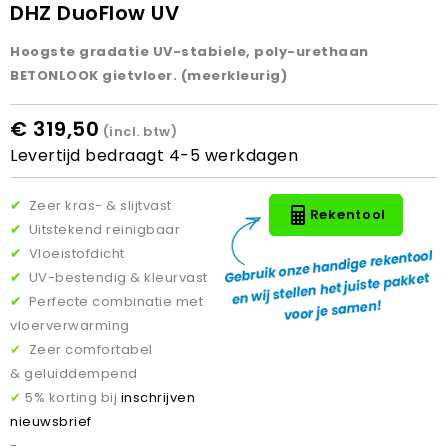
DHZ DuoFlow UV
Hoogste gradatie UV-stabiele, poly-urethaan
BETONLOOK gietvloer. (meerkleurig)
€ 319,50
(incl. btw)
Levertijd bedraagt 4-5 werkdagen
✔
Zeer kras- & slijtvast
Rekentool
✔
Uitstekend reinigbaar
✔
Vloeistofdicht
✔
UV-bestendig & kleurvast
✔
Perfecte combinatie met
vloerverwarming
✔
Zeer comfortabel
& geluiddempend
✔
5% korting bij
inschrijven
nieuwsbrief
-