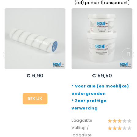
(rol) primer (transparant)
€ 6,90
€ 59,50
Prijs
Prijs
* Voor alle (en moeilijke)
ondergronden
BEKIJK
* Zeer prettige
verwerking
Laagdikte
Vulling /
laagdikte