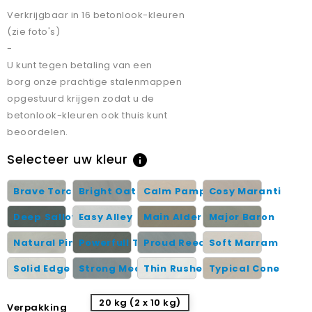
Verkrijgbaar in 16 betonlook-kleuren
(zie foto's)
-
U kunt tegen betaling van een
borg onze prachtige stalenmappen
opgestuurd krijgen zodat u de
betonlook-kleuren ook thuis kunt
beoordelen.
Selecteer uw kleur
info
Brave Torch
Bright Oats
Calm Pampas
Cosy Maranti
Deep Sallow
Easy Alley
Main Alder
Major Baron
Natural Pine
Powerfull Turf
Proud Reed
Soft Marram
Solid Edge
Strong Meadow
Thin Rushes
Typical Cone
20 kg (2 x 10 kg)
Verpakking