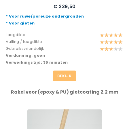
€ 239,50
Prijs
* Voor ruwe/poreuze ondergronden
* Voor gieten
Laagdikte
Vulling / laagdikte
Gebruiksvriendelijk
Verdunning: geen
Verwerkingstijd: 35 minuten
BEKIJK
Rakel voor (epoxy & PU) gietcoating 2,2 mm