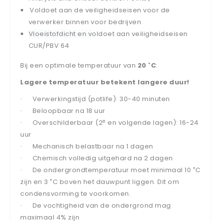
Voldoet aan de veiligheidseisen voor de
verwerker binnen voor bedrijven
Vloeistofdicht en v
oldoet aan veiligheidseisen
CUR/PBV 64
Bij een optimale temperatuur van
20
˚C
:
Lagere temperatuur betekent langere duur!
Verwerkingstijd (potlife): 30-40 minuten
·
Beloopbaar na 18 uur
·
e
Overschilderbaar (2
en volgende lagen): 16-24
·
uur
Mechanisch belastbaar na 1 dagen
·
Chemisch volledig uitgehard na 2 dagen
·
De ondergrondtemperatuur moet minimaal 10 ˚C
·
zijn en 3 ˚C boven het dauwpunt liggen. Dit om
condensvorming te voorkomen.
De vochtigheid van de ondergrond mag
·
maximaal 4% zijn