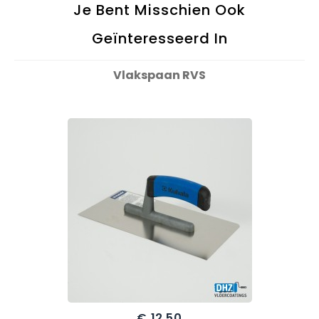
Je Bent Misschien Ook
Geïnteresseerd In
Vlakspaan RVS
€ 12,50
Prijs