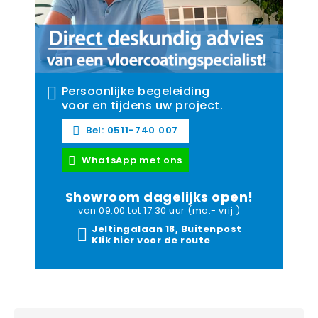
Persoonlijke begeleiding
voor en tijdens uw project.
Bel: 0511-740 007
WhatsApp met ons
Showroom dagelijks open!
van 09.00 tot 17.30 uur (ma.- vrij.)
Jeltingalaan 18, Buitenpost
Klik hier voor de route