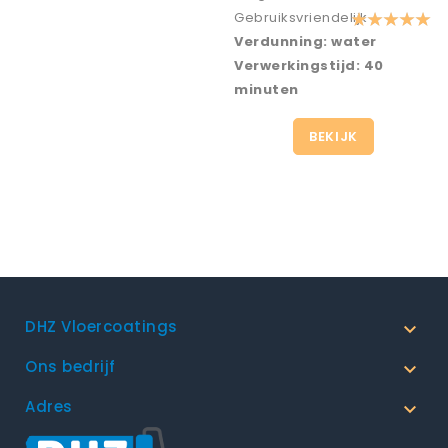
Gebruiksvriendelijk
Verdunning: water
Verwerkingstijd: 40
minuten
BEKIJK
DHZ Vloercoatings

Ons bedrijf

Adres
