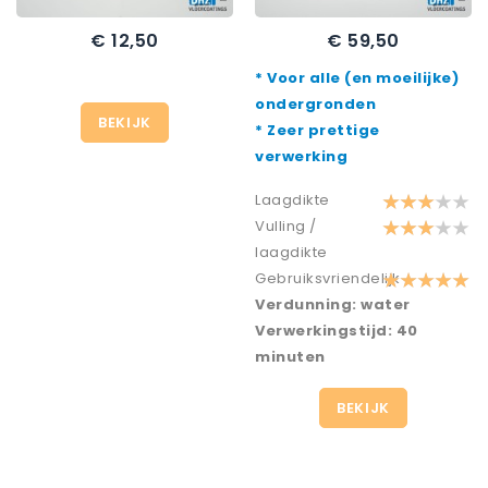
€ 12,50
€ 59,50
Prijs
Prijs
* Voor alle (en moeilijke)
ondergronden
BEKIJK
* Zeer prettige
verwerking
Laagdikte
Vulling /
laagdikte
Gebruiksvriendelijk
Verdunning: water
Verwerkingstijd: 40
minuten
BEKIJK