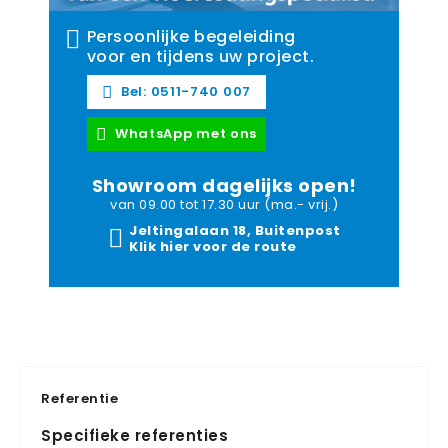
Persoonlijke begeleiding
voor en tijdens uw project.
Bel: 0511-740 007
WhatsApp met ons
Showroom dagelijks open!
van 09.00 tot 17.30 uur (ma.- vrij.)
Jeltingalaan 18, Buitenpost
Klik hier voor de route
Referentie
Specifieke referenties