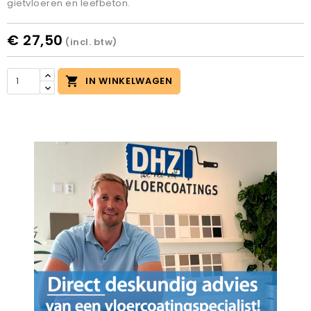
gietvloeren en leefbeton.
€ 27,50
(incl. btw)

IN WINKELWAGEN