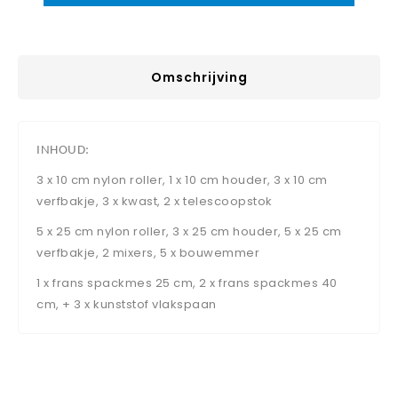
Omschrijving
INHOUD:
3 x 10 cm nylon roller, 1 x 10 cm houder, 3 x 10 cm
verfbakje, 3 x kwast, 2 x telescoopstok
5 x 25 cm nylon roller, 3 x 25 cm houder, 5 x 25 cm
verfbakje, 2 mixers, 5 x bouwemmer
1 x frans spackmes 25 cm, 2 x frans spackmes 40
cm, + 3 x kunststof vlakspaan