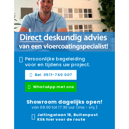
Persoonlijke begeleiding
voor en tijdens uw project.
Bel: 0511-740 007
WhatsApp met ons
Showroom dagelijks open!
van 09.00 tot 17.30 uur (ma.- vrij.)
Jeltingalaan 18, Buitenpost
Klik hier voor de route