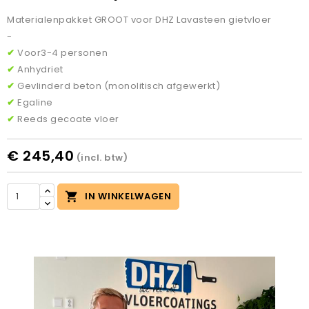
Materialenpakket GROOT voor DHZ Lavasteen gietvloer
-
✔
Voor3-4 personen
✔
Anhydriet
✔
Gevlinderd beton (monolitisch afgewerkt)
✔
Egaline
✔
Reeds gecoate vloer
€ 245,40
(incl. btw)

IN WINKELWAGEN