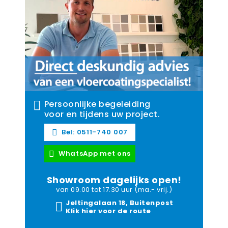
Persoonlijke begeleiding
voor en tijdens uw project.
Bel: 0511-740 007
WhatsApp met ons
Showroom dagelijks open!
van 09.00 tot 17.30 uur (ma.- vrij.)
Jeltingalaan 18, Buitenpost
Klik hier voor de route