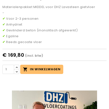
Materialenpakket MIDDEL voor DHZ Lavasteen gietvloer
-
✔
Voor 2-3 personen
✔
Anhydriet
✔
Gevlinderd beton (monolitisch afgewerkt)
✔
Egaline
✔
Reeds gecoate vloer
€ 169,80
(incl. btw)

IN WINKELWAGEN