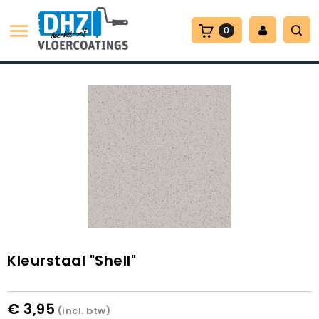

0
Kleurstaal "Shell"
€ 3,95
(incl. btw)