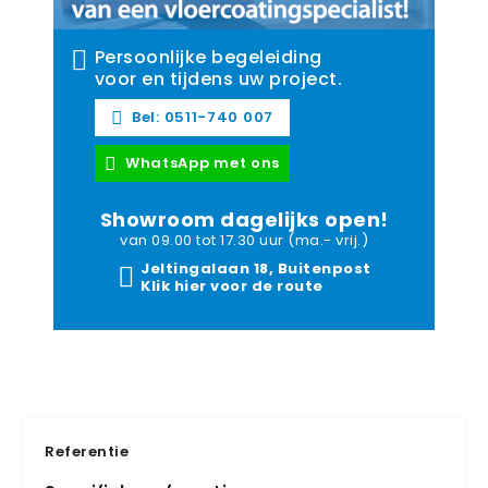
Persoonlijke begeleiding
voor en tijdens uw project.
Bel: 0511-740 007
WhatsApp met ons
Showroom dagelijks open!
van 09.00 tot 17.30 uur (ma.- vrij.)
Jeltingalaan 18, Buitenpost
Klik hier voor de route
Referentie