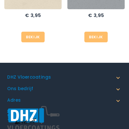
€ 3,95
€ 3,95
Prijs
Prijs
BEKIJK
BEKIJK
DHZ Vloercoatings

Ons bedrijf

Adres
