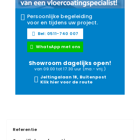
Persoonlijke begeleiding
voor en tijdens uw project.
Bel: 0511-740 007
WhatsApp met ons
Showroom dagelijks open!
van 09.00 tot 17.30 uur (ma.- vrij.)
Jeltingalaan 18, Buitenpost
Klik hier voor de route
Referentie