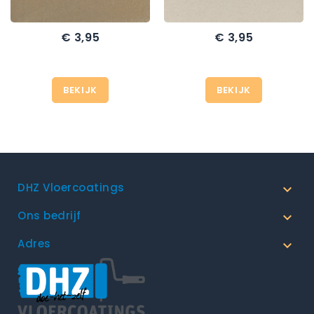
€ 3,95
€ 3,95
Prijs
Prijs
BEKIJK
BEKIJK
DHZ Vloercoatings

Ons bedrijf

Adres
