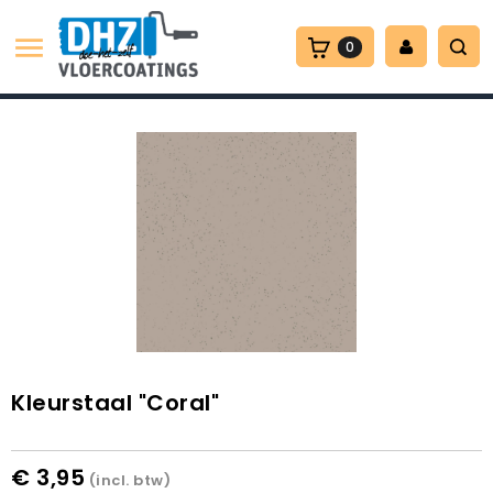

0
Kleurstaal "Coral"
€ 3,95
(incl. btw)