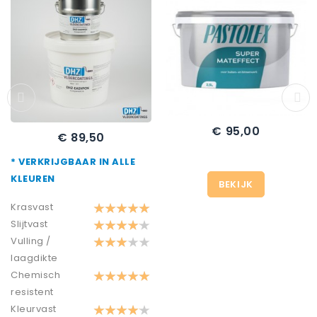
€ 95,00
Prijs
€ 89,50
Prijs
* VERKRIJGBAAR IN ALLE
KLEUREN
BEKIJK
Krasvast
Slijtvast
Vulling /
laagdikte
Chemisch
resistent
Kleurvast