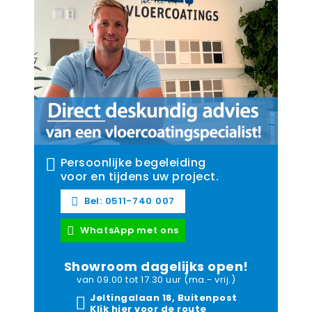
Persoonlijke begeleiding
voor en tijdens uw project.
Bel: 0511-740 007
WhatsApp met ons
Showroom dagelijks open!
van 09.00 tot 17.30 uur (ma.- vrij.)
Jeltingalaan 18, Buitenpost
Klik hier voor de route