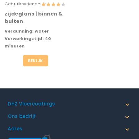
Gebruiksvriendelijk
zijdeglans | binnen &
buiten
Verdunning: water
Verwerkingstijd: 40
minuten
BEKIJK
DHZ Vloercoatings

Ons bedrijf

Adres
