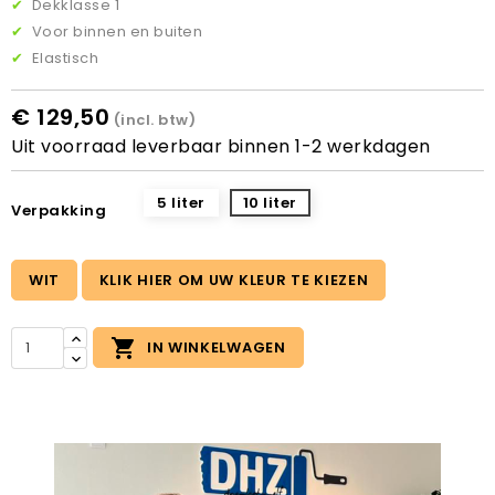
✔
Dekklasse 1
✔
Voor binnen en buiten
✔
Elastisch
€ 129,50
(incl. btw)
Uit voorraad leverbaar binnen 1-2 werkdagen
5 liter
10 liter
Verpakking
WIT
KLIK HIER OM UW KLEUR TE KIEZEN

IN WINKELWAGEN