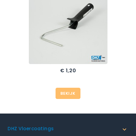
€ 1,20
Prijs
BEKIJK
DHZ Vloercoatings
