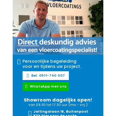
Persoonlijke begeleiding
voor en tijdens uw project.
Bel: 0511-740 007
WhatsApp met ons
Showroom dagelijks open!
van 09.00 tot 17.30 uur (ma.- vrij.)
Jeltingalaan 18, Buitenpost
Klik hier voor de route