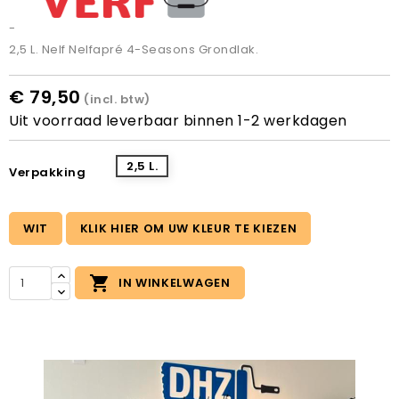
-
2,5 L. Nelf Nelfapré 4-Seasons Grondlak.
€ 79,50
(incl. btw)
Uit voorraad leverbaar binnen 1-2 werkdagen
2,5 L.
Verpakking
WIT
KLIK HIER OM UW KLEUR TE KIEZEN

IN WINKELWAGEN