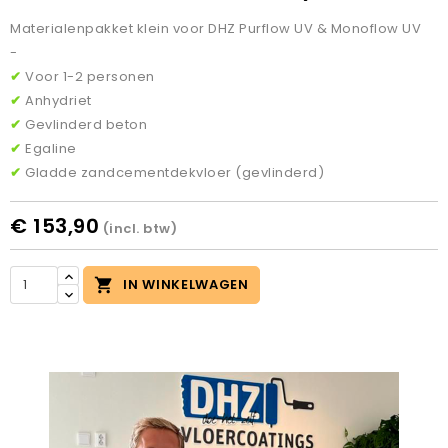
Materialenpakket klein voor DHZ Purflow UV & Monoflow UV
-
✔
Voor 1-2 personen
✔
Anhydriet
✔
Gevlinderd beton
✔
Egaline
✔
Gladde zandcementdekvloer (gevlinderd)
€ 153,90
(incl. btw)

IN WINKELWAGEN