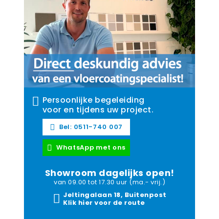
Persoonlijke begeleiding
voor en tijdens uw project.
Bel: 0511-740 007
WhatsApp met ons
Showroom dagelijks open!
van 09.00 tot 17.30 uur (ma.- vrij.)
Jeltingalaan 18, Buitenpost
Klik hier voor de route