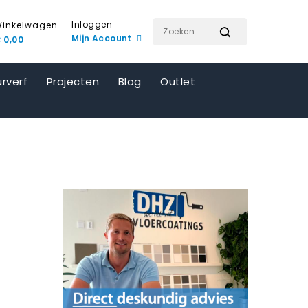
Inloggen
inkelwagen
Mijn Account
 0,00
rverf
Projecten
Blog
Outlet