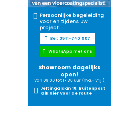
Persoonlijke begeleiding
voor en tijdens uw
project.
Bel: 0511-740 007
WhatsApp met ons
Showroom dagelijks
open!
van 09.00 tot 17.30 uur (ma.- vrij.)
Jeltingalaan 18, Buitenpost
Klik hier voor de route