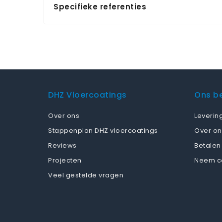
Specifieke referenties
DHZ Vloercoatings
Ons be
Over ons
Leverin
Stappenplan DHZ vloercoatings
Over on
Reviews
Betalen
Projecten
Neem c
Veel gestelde vragen