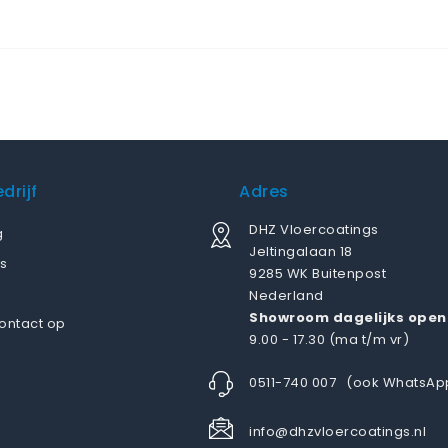
drijf
Adres
DHZ Vloercoatings
g
Jeltingalaan 18
s
9285 WK Buitenpost
Nederland
Showroom dagelijks open
ontact op
9.00 - 17.30 (ma t/m vr)
0511-740 007
(ook WhatsAp
info@dhzvloercoatings.nl