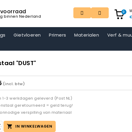
t voorraad
W
0
ng binnen Nederland
€
ngs
Gietvloeren
Primers
Materialen
Verf & muu
staal "DUST"
5
(incl. btw)
 1-3 werkdagen geleverd (Post NL)
nstaal geretourneerd = geld terug!
nnodige verspilling van materiaal

IN WINKELWAGEN