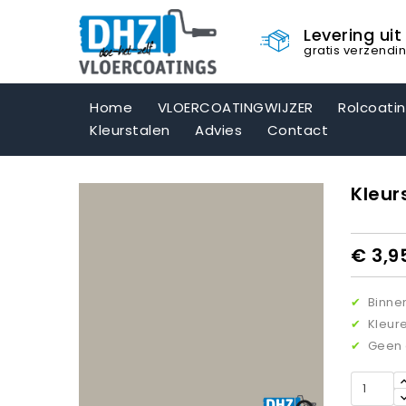
Levering ui
gratis verzendi
Home
VLOERCOATINGWIJZER
Rolcoati
Kleurstalen
Advies
Contact
Kleur
€ 3,9
✔
Binnen
✔
Kleure
✔
Geen o