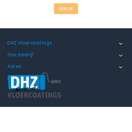
BEKIJK
DHZ Vloercoatings

Ons bedrijf

Adres

Algemene Voorwaarden
© 2026 - DHZ Vloercoatings by
BoksWebdesign