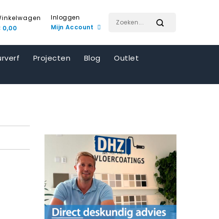
Inloggen
inkelwagen
Mijn Account
 0,00
rverf
Projecten
Blog
Outlet