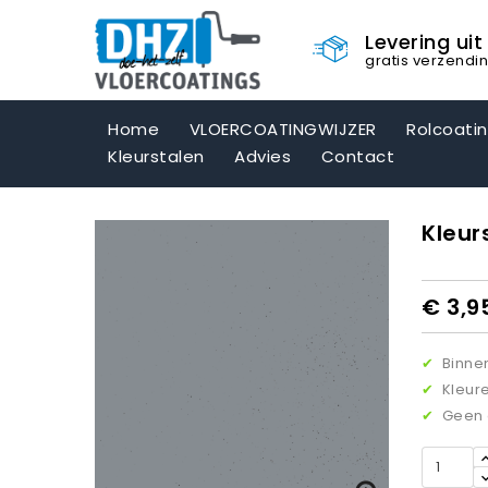
Levering ui
gratis verzendi
Home
VLOERCOATINGWIJZER
Rolcoati
Kleurstalen
Advies
Contact
Kleur
€ 3,9
✔
Binnen
✔
Kleure
✔
Geen o