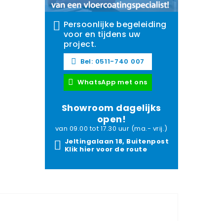
Persoonlijke begeleiding
voor en tijdens uw
project.
Bel: 0511-740 007
WhatsApp met ons
Showroom dagelijks
open!
van 09.00 tot 17.30 uur (ma.- vrij.)
Jeltingalaan 18, Buitenpost
Klik hier voor de route