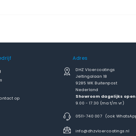
drijf
Adres
DHZ Vloercoatings
g
Jeltingalaan 18
s
9285 WK Buitenpost
Nederland
Showroom dagelijks open
ontact op
9.00 - 17.30 (ma t/m vr)
0511-740 007
(ook WhatsAp
info@dhzvloercoatings.nl