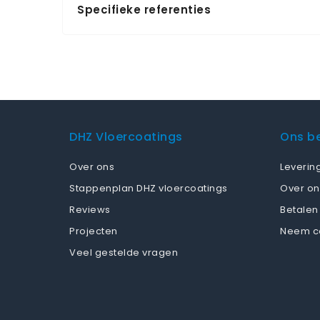
Specifieke referenties
DHZ Vloercoatings
Ons be
Over ons
Leverin
Stappenplan DHZ vloercoatings
Over on
Reviews
Betalen
Projecten
Neem c
Veel gestelde vragen