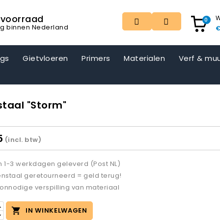
t voorraad
W
0
ng binnen Nederland
€
ngs
Gietvloeren
Primers
Materialen
Verf & muu
staal "Storm"
5
(incl. btw)
 1-3 werkdagen geleverd (Post NL)
nstaal geretourneerd = geld terug!
nnodige verspilling van materiaal

IN WINKELWAGEN