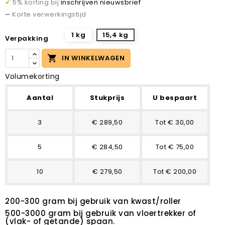
✔
5% korting bij
inschrijven nieuwsbrief
➖ Korte verwerkingstijd
1 kg
15,4 kg
Verpakking

IN WINKELWAGEN
Volumekorting
Aantal
Stukprijs
U bespaart
3
€ 289,50
Tot € 30,00
5
€ 284,50
Tot € 75,00
10
€ 279,50
Tot € 200,00
200-300 gram bij gebruik van kwast/roller
500-3000 gram bij gebruik van vloertrekker of
(vlak- of getande) spaan.