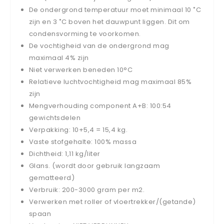
De ondergrond temperatuur moet minimaal 10 ˚C
zijn en 3 ˚C boven het dauwpunt liggen. Dit om
condensvorming te voorkomen.
De vochtigheid van de ondergrond mag
maximaal 4% zijn
Niet verwerken beneden 10°C
Relatieve luchtvochtigheid mag maximaal 85%
zijn
Mengverhouding component A+B: 100:54
gewichtsdelen
Verpakking: 10+5,4 = 15,4 kg.
Vaste stofgehalte: 100% massa
Dichtheid: 1,11 kg/liter
Glans. (wordt door gebruik langzaam
gematteerd)
Verbruik: 200-3000 gram per m2.
Verwerken met roller of vloertrekker/(getande)
spaan