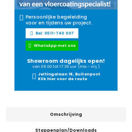
Persoonlijke begeleiding
voor en tijdens uw project.
Bel: 0511-740 007
WhatsApp met ons
Showroom dagelijks open!
van 09.00 tot 17.30 uur (ma.- vrij.)
Jeltingalaan 18, Buitenpost
Klik hier voor de route
Omschrijving
Stappenplan/downloads