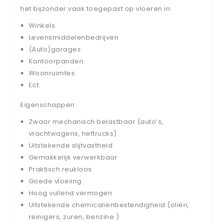
het bijzonder vaak toegepast op vloeren in:
Winkels
Levensmiddelenbedrijven
(Auto)garages
Kantoorpanden
Woonruimtes
Ect.
Eigenschappen:
Zwaar mechanisch belastbaar (auto’s,
vrachtwagens, heftrucks)
Uitstekende slijtvastheid
Gemakkelijk verwerkbaar
Praktisch reukloos
Goede vloeiing
Hoog vullend vermogen
Uitstekende chemicaliënbestendigheid (oliën,
reinigers, zuren, benzine.)