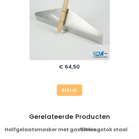
€ 64,50
Prijs
BEKIJK
Gerelateerde Producten
Halfgelaatsmasker met gasfilters
Verlengstok staal