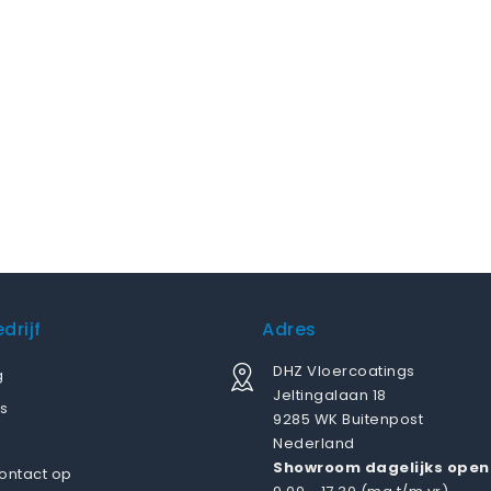
drijf
Adres
DHZ Vloercoatings
g
Jeltingalaan 18
s
9285 WK Buitenpost
Nederland
Showroom dagelijks open
ontact op