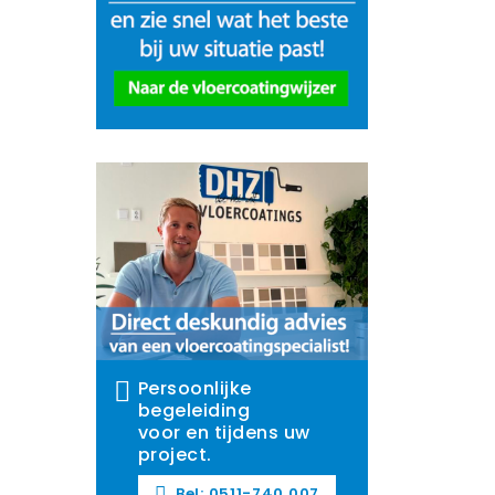
Persoonlijke
begeleiding
voor en tijdens uw
project.
Bel: 0511-740 007