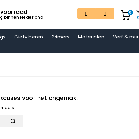
t voorraad
W
0
ng binnen Nederland
€
ngs
Gietvloeren
Primers
Materialen
Verf & muu
xcuses voor het ongemak.
gmaals