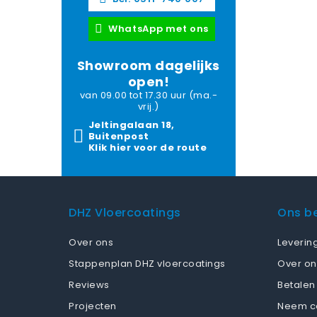
WhatsApp met ons
Showroom dagelijks
open!
van 09.00 tot 17.30 uur (ma.-
vrij.)
Jeltingalaan 18,
Buitenpost
Klik hier voor de route
DHZ Vloercoatings
Ons be
Over ons
Leverin
Stappenplan DHZ vloercoatings
Over on
Reviews
Betalen
Projecten
Neem c